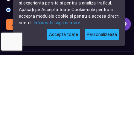
și experiența pe site și pentru a analiza traficul.
Cauți o aplicație
Apăsați pe Acceptă toate Cookie-urile pentru a
Sunt interesat de achiziții software
software?
accepta modulele cookie și pentru a accesa direct
site-ul.
Informații suplimentare
Abonează-te
Acceptă toate
Personalizează
© 2026
Softlead
• Toate drepturile rezervate |