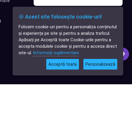
riate
Sunt interesat de clienți pentru
🍪 Acest site folosește cookie-uri!
compania mea IT
t
Folosim cookie-uri pentru a personaliza conținutul
✕
Sunt interesat de achiziții software
și experiența pe site și pentru a analiza traficul.
Cauți o aplicație
Apăsați pe Acceptă toate Cookie-urile pentru a
software?
Abonează-te
accepta modulele cookie și pentru a accesa direct
site-ul.
Informații suplimentare
Acceptă toate
Personalizează