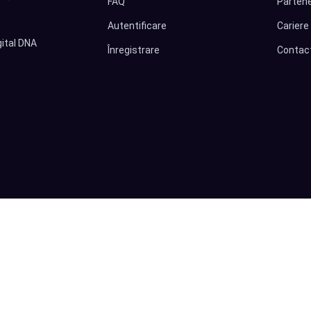
FAQ
Partene
Autentificare
Cariere
ital DNA
Înregistrare
Contac
|
Politica de confidențialitate
|
Termeni și condiții Digital DNA