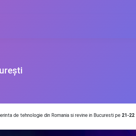
urești
rinta de tehnologie din Romania si revine in Bucuresti pe
21-22 