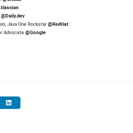
tlassian
e
@Daily.dev
ion, Java One Rockstar
@RedHat
per Advocate
@Google