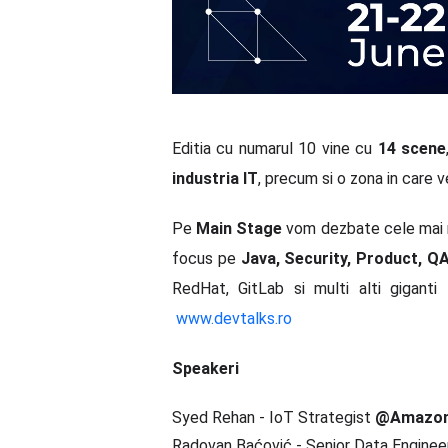
Editia cu numarul 10 vine cu
14 scene
industria IT
, precum si o zona in care v
Pe
Main Stage
vom dezbate cele mai no
focus pe
Java, Security, Product, Q
RedHat, GitLab si multi alti giganti
www.devtalks.ro
Speakeri
Syed Rehan - IoT Strategist
@Amazon
Radovan Baćović - Senior Data Engine