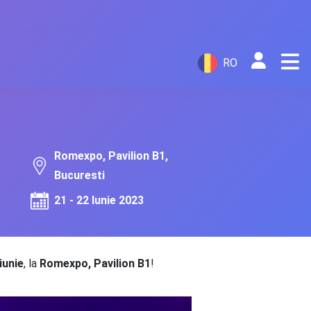
RO
Romexpo, Pavilion B1,
Bucuresti
21 - 22 Iunie 2023
iunie
, la
Romexpo, Pavilion B1
!