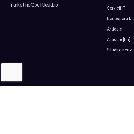
marketing@softlead.ro
Servicii IT
Descoperă Dig
Articole
Articole [En]
Studii de caz
© 2026
Softlead
• Toate drepturile rezervate |
Termeni și Condiții