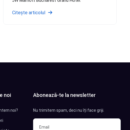
JW Marriott Bucharest Grand Hotel.
Citește articolul
e noi
Abonează-te la newsletter
ntem noi?
Nu trimitem spam, deci nu îți face griji.
ri