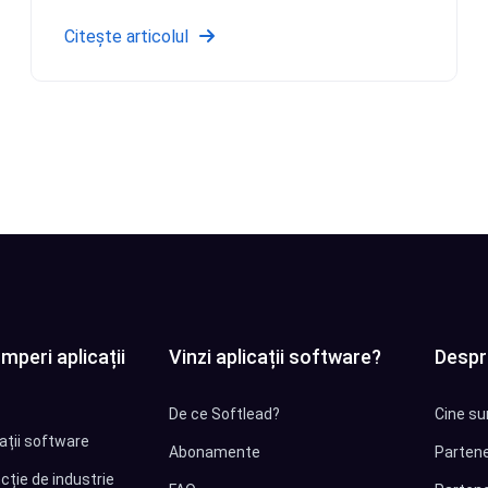
Citește articolul
mperi aplicații
Vinzi aplicații software?
Despr
De ce Softlead?
Cine su
cații software
Abonamente
Partene
cție de industrie