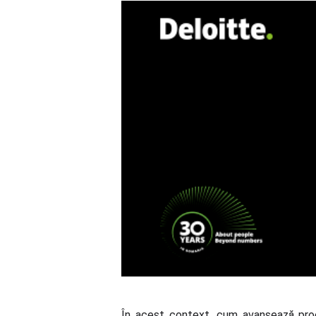
În acest context, cum avansează proces