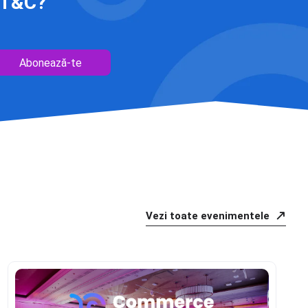
 IT&C?
Abonează-te
Vezi toate evenimentele