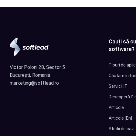
Cauți să cu
software?
Tipuri de apli
Victor Poloni 28, Sector 5
București, Romania
Căutare în fun
marketing@softlead.ro
Servicii IT
Descoperă Dig
Articole
Articole [En]
Studii de caz