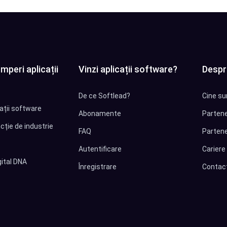
mperi aplicații
Vinzi aplicații software?
Despr
De ce Softlead?
Cine su
cații software
Abonamente
Partene
cție de industrie
FAQ
Partene
Autentificare
Cariere
ital DNA
Înregistrare
Contac