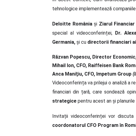
tehnologice implementează companiile 
Deloitte România
și
Ziarul Financiar
special al videoconferinței,
Dr. Alex
Germania,
și cu
directorii financiari
Răzvan Popescu, Director Economic
Mihail Ion, CFO, Raiffeisen Bank Rom
Anca Maniţiu, CFO, Impetum Group
(
Videoconferința va prilejui o analiză a r
financiari din țară, care sondează opin
strategice
pentru acest an și planurile
Invitații videoconferinței vor discut
coordonatorul CFO Program în Româ