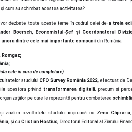
şi cum au schimbat acestea activitatea?
vor dezbate toate aceste teme în cadrul celei de-
a treia edi
ander Boersch, Economistul-Șef și Coordonatorul Divizie
 ai unora dintre cele mai importante companii
din România:
, Romgaz;
ânia
;
lista este în curs de completare)
.
ezultatelor studiului
CFO Survey România 2022,
efectuat de Del
iile acestora privind
transformarea digitală
, precum și perce
 organizațiilor pe care le reprezintă pentru combaterea
schimbăr
a și analiza rezultatele studiului împreună cu
Zeno Căprariu,
nia,
și cu
Cristian Hostiuc
, Directorul Editorial al Ziarului Financ