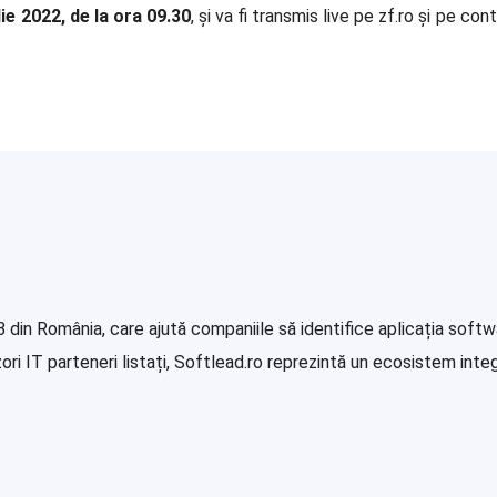
lie 2022, de la ora 09.30
, și va fi transmis live pe zf.ro și pe c
in România, care ajută companiile să identifice aplicația softwa
i IT parteneri listați, Softlead.ro reprezintă un ecosistem integr