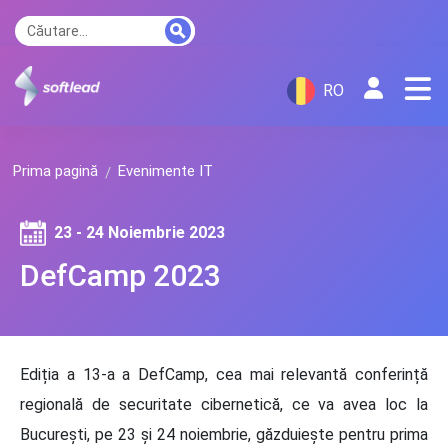
RO
Prima pagină
Evenimente IT
23 - 24 Noiembrie 2023
DefCamp 2023
Ediția a 13-a a DefCamp, cea mai relevantă conferință
regională de securitate cibernetică, ce va avea loc la
București, pe 23 și 24 noiembrie, găzduiește pentru prima