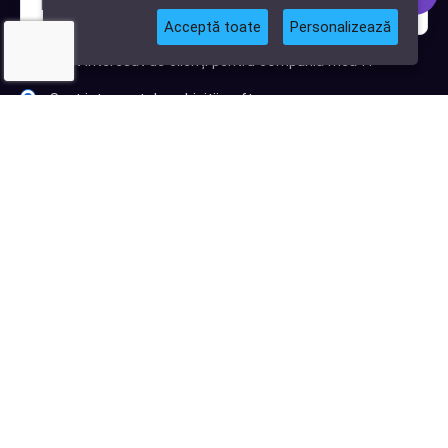
Acceptă toate
Personalizează
Sunt interesat de clienți pentru compania mea IT
Sunt interesat de achiziții software
Abonează-te