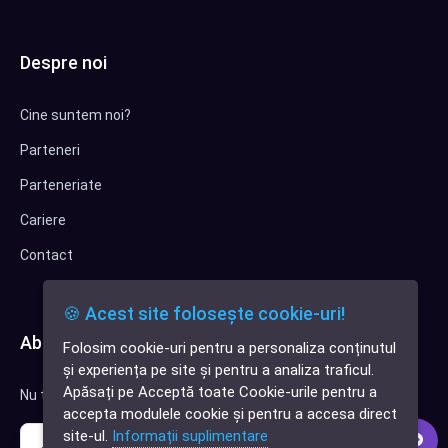
Despre noi
Cine suntem noi?
Parteneri
Parteneriate
Cariere
Contact
🍪 Acest site folosește cookie-uri!
Abonează-te la newsletter
Folosim cookie-uri pentru a personaliza conținutul
✕
și experiența pe site și pentru a analiza traficul.
Cauți o aplicație
Apăsați pe Acceptă toate Cookie-urile pentru a
Nu trimitem spam, deci nu îți face griji.
software?
accepta modulele cookie și pentru a accesa direct
site-ul.
Informații suplimentare