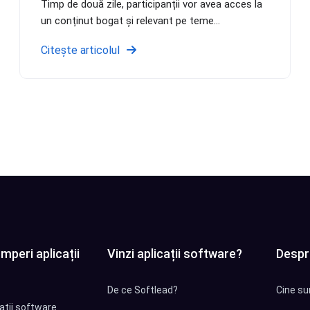
Timp de două zile, participanții vor avea acces la
un conținut bogat și relevant pe teme...
Citește articolul
mperi aplicații
Vinzi aplicații software?
Despr
De ce Softlead?
Cine su
cații software