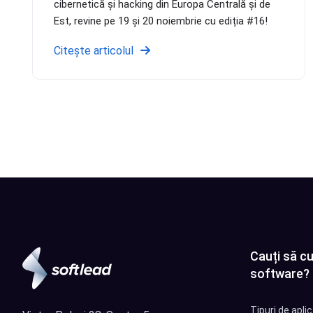
cibernetică și hacking din Europa Centrală și de
Est, revine pe 19 și 20 noiembrie cu ediția #16!
Citește articolul
Cauți să cu
software?
Tipuri de apli