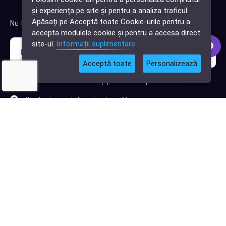
✕
și experiența pe site și pentru a analiza traficul.
Cauți o aplicație
Apăsați pe Acceptă toate Cookie-urile pentru a
Nu trimitem spam, deci nu îți face griji.
software?
accepta modulele cookie și pentru a accesa direct
site-ul.
Informații suplimentare
Acceptă toate
Personalizează
Sunt interesat de clienți pentru compania mea IT
Sunt interesat de achiziții software
Abonează-te