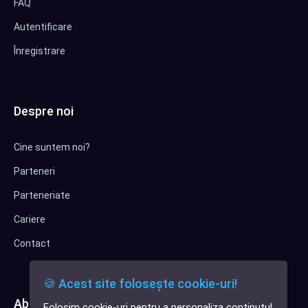
FAQ
Autentificare
Înregistrare
Despre noi
Cine suntem noi?
Parteneri
Parteneriate
Cariere
Contact
🍪 Acest site folosește cookie-uri!
Abonează-te la newsletter
Folosim cookie-uri pentru a personaliza conținutul