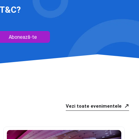
 IT&C?
Abonează-te
Vezi toate evenimentele