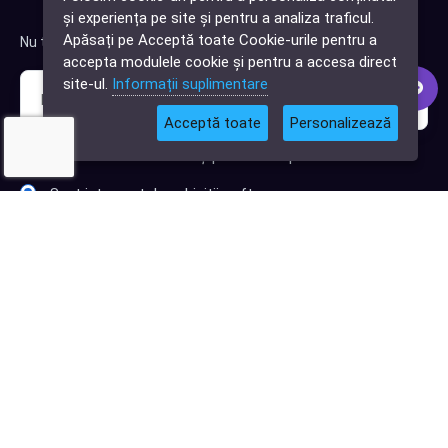
✕
și experiența pe site și pentru a analiza traficul.
Cauți o aplicație
Apăsați pe Acceptă toate Cookie-urile pentru a
Nu trimitem spam, deci nu îți face griji.
software?
accepta modulele cookie și pentru a accesa direct
site-ul.
Informații suplimentare
Acceptă toate
Personalizează
Sunt interesat de clienți pentru compania mea IT
Sunt interesat de achiziții software
Abonează-te