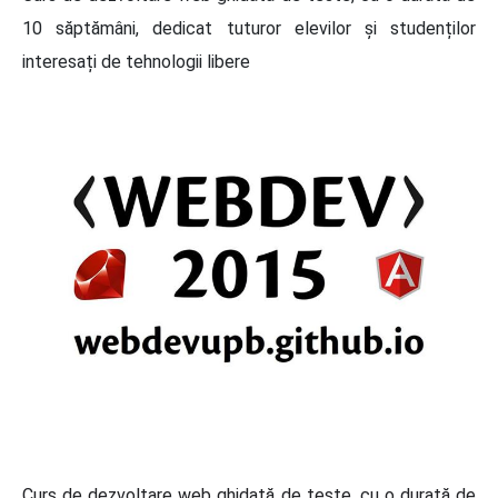
10 săptămâni, dedicat tuturor elevilor și studenților
interesați de tehnologii libere
Curs de dezvoltare web ghidată de teste, cu o durată de