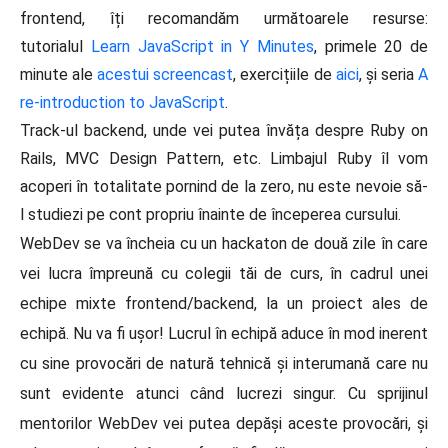
frontend, îți recomandăm următoarele resurse:
tutorialul
Learn JavaScript in Y Minutes
, primele 20 de
minute ale
acestui screencast
, exercițiile de
aici
, și seria
A
re-introduction to JavaScript
.
Track-ul backend, unde vei putea învăța despre Ruby on
Rails, MVC Design Pattern, etc. Limbajul Ruby îl vom
acoperi în totalitate pornind de la zero, nu este nevoie să-
l studiezi pe cont propriu înainte de începerea cursului.
WebDev se va încheia cu un hackaton de două zile în care
vei lucra împreună cu colegii tăi de curs, în cadrul unei
echipe mixte frontend/backend, la un proiect ales de
echipă. Nu va fi ușor! Lucrul în echipă aduce în mod inerent
cu sine provocări de natură tehnică și interumană care nu
sunt evidente atunci când lucrezi singur. Cu sprijinul
mentorilor WebDev vei putea depăși aceste provocări, și