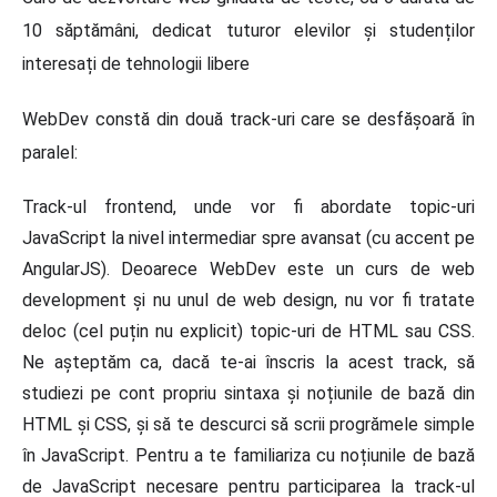
10 săptămâni, dedicat tuturor elevilor și studenților
interesați de tehnologii libere
WebDev constă din două track-uri care se desfășoară în
paralel:
Track-ul frontend, unde vor fi abordate topic-uri
JavaScript la nivel intermediar spre avansat (cu accent pe
AngularJS). Deoarece WebDev este un curs de web
development și nu unul de web design, nu vor fi tratate
deloc (cel puțin nu explicit) topic-uri de HTML sau CSS.
Ne așteptăm ca, dacă te-ai înscris la acest track, să
studiezi pe cont propriu sintaxa și noțiunile de bază din
HTML și CSS, și să te descurci să scrii progrămele simple
în JavaScript. Pentru a te familiariza cu noțiunile de bază
de JavaScript necesare pentru participarea la track-ul