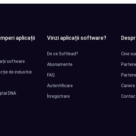
mperi aplicații
Vinzi aplicații software?
Despr
De ce Softlead?
Cine su
cații software
Abonamente
Partene
cție de industrie
FAQ
Partene
Autentificare
Cariere
ital DNA
Înregistrare
Contac