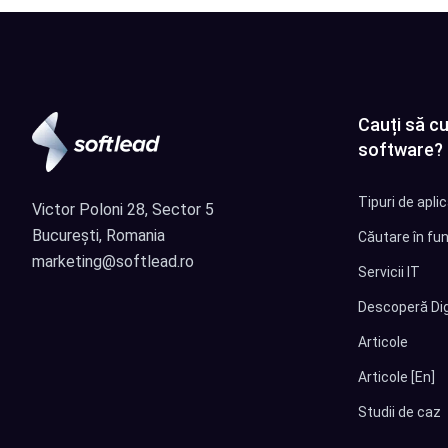
Cauți să cu
software?
Tipuri de apli
Victor Poloni 28, Sector 5
București, Romania
Căutare în fun
marketing@softlead.ro
Servicii IT
Descoperă Dig
Articole
Articole [En]
Studii de caz