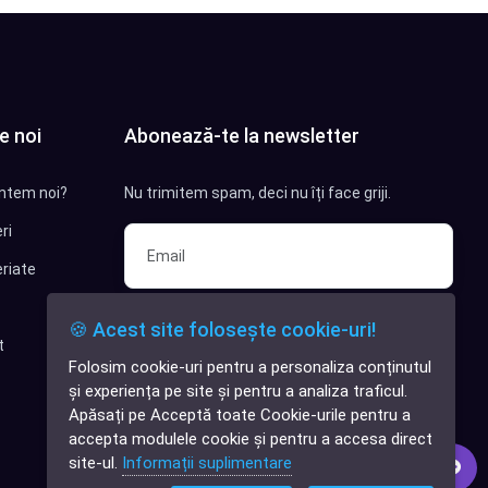
e noi
Abonează-te la newsletter
ntem noi?
Nu trimitem spam, deci nu îți face griji.
ri
riate
Sunt interesat de clienți pentru
🍪 Acest site folosește cookie-uri!
compania mea IT
t
Folosim cookie-uri pentru a personaliza conținutul
✕
Sunt interesat de achiziții software
și experiența pe site și pentru a analiza traficul.
Cauți o aplicație
Apăsați pe Acceptă toate Cookie-urile pentru a
software?
Abonează-te
accepta modulele cookie și pentru a accesa direct
site-ul.
Informații suplimentare