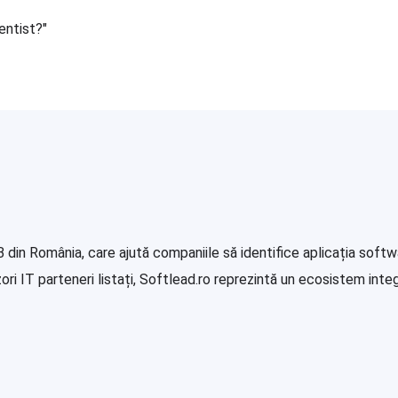
entist?"
in România, care ajută companiile să identifice aplicația softwa
i IT parteneri listați, Softlead.ro reprezintă un ecosistem integr