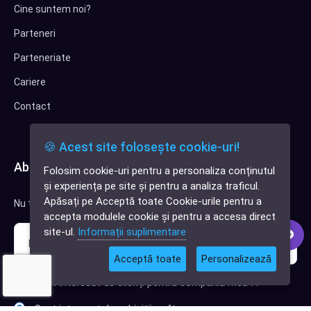
Cine suntem noi?
Parteneri
Parteneriate
Cariere
Contact
🍪 Acest site folosește cookie-uri!
Abonează-te la newsletter
Folosim cookie-uri pentru a personaliza conținutul
✕
și experiența pe site și pentru a analiza traficul.
Cauți o aplicație
Apăsați pe Acceptă toate Cookie-urile pentru a
Nu trimitem spam, deci nu îți face griji.
software?
accepta modulele cookie și pentru a accesa direct
site-ul.
Informații suplimentare
Acceptă toate
Personalizează
Sunt interesat de clienți pentru compania mea IT
Sunt interesat de achiziții software