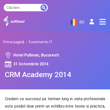
RO
Prima pagină
Evenimente IT
Hotel Pullman, Bucuresti
31 Octombrie 2014
CRM Academy 2014
Credem ca succesul pe termen lung in viata profesionala
este posibil doar printr-un echilbru intre teorie si practica,