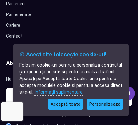
Parteneri
Parteneriate
Cariere
Contact
🍪 Acest site folosește cookie-uri!
Abonează-te la newsletter
Folosim cookie-uri pentru a personaliza conținutul
✕
și experiența pe site și pentru a analiza traficul.
Cauți o aplicație
Apăsați pe Acceptă toate Cookie-urile pentru a
Nu trimitem spam, deci nu îți face griji.
software?
accepta modulele cookie și pentru a accesa direct
site-ul.
Informații suplimentare
Acceptă toate
Personalizează
Sunt interesat de clienți pentru compania mea IT
Sunt interesat de achiziții software