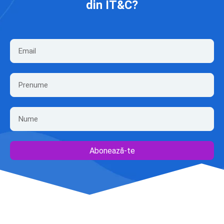
din IT&C?
Abonează-te