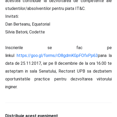
acestea contribuie la dezvoltarea de competente ale
studentilor/absolventilor pentru piata IT&C.
Invitati:
Dan Berteanu, Equatorial
Silvia Batorii, Codette
Inscrierile se fac pe
linkul
https://goo.gl/forms/rD8gdmKGpFOfxPp63
pana la
data de 25.11.2017, iar pe 8 decembrie de la ora 16.00 te
asteptam in sala Senatului, Rectorat UPB sa dezbatem
oportunitatile practice pentru dezvoltarea viitorului
inginer.
Distribuie acest eveniment