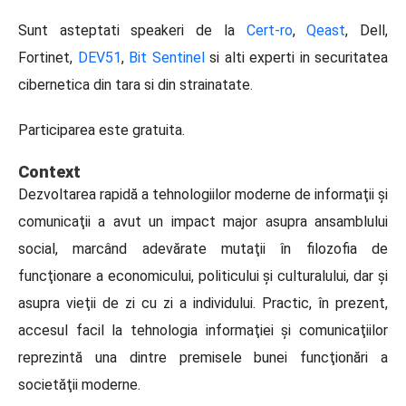
Sunt asteptati speakeri de la
Cert-ro
,
Qeast
, Dell,
Fortinet,
DEV51
,
Bit Sentinel
si alti experti in securitatea
cibernetica din tara si din strainatate.
Participarea este gratuita.
Context
Dezvoltarea rapidă a tehnologiilor moderne de informaţii şi
comunicaţii a avut un impact major asupra ansamblului
social, marcând adevărate mutaţii în filozofia de
funcţionare a economicului, politicului şi culturalului, dar şi
asupra vieţii de zi cu zi a individului. Practic, în prezent,
accesul facil la tehnologia informaţiei şi comunicaţiilor
reprezintă una dintre premisele bunei funcţionări a
societăţii moderne.