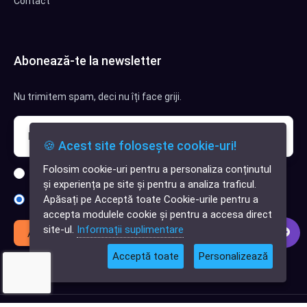
Contact
Abonează-te la newsletter
Nu trimitem spam, deci nu îți face griji.
🍪 Acest site folosește cookie-uri!
Folosim cookie-uri pentru a personaliza conținutul
Sunt interesat de clienți pentru compania mea IT
✕
și experiența pe site și pentru a analiza traficul.
Cauți o aplicație
Apăsați pe Acceptă toate Cookie-urile pentru a
Sunt interesat de achiziții software
software?
accepta modulele cookie și pentru a accesa direct
site-ul.
Informații suplimentare
Abonează-te
Acceptă toate
Personalizează