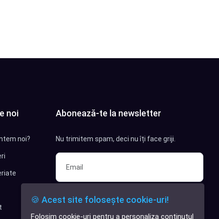
e noi
Abonează-te la newsletter
ntem noi?
Nu trimitem spam, deci nu îți face griji.
ri
riate
Sunt interesat de clienți pentru
🍪 Acest site folosește cookie-uri!
compania mea IT
t
Folosim cookie-uri pentru a personaliza conținutul