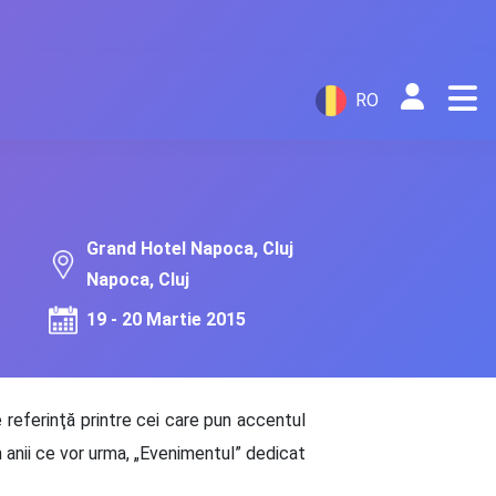
RO
Grand Hotel Napoca, Cluj
Napoca, Cluj
19 - 20 Martie 2015
e referinţă printre cei care pun accentul
n anii ce vor urma, „Evenimentul” dedicat