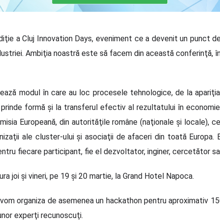
ediţie a Cluj Innovation Days, eveniment ce a devenit un punct d
ustriei. Ambiţia noastră este să facem din această conferinţă, î
rează modul în care au loc procesele tehnologice, de la apariţia
rinde formă şi la transferul efectiv al rezultatului în economie
 Comisia Europeană, din autorităţile române (naţionale şi locale), c
izaţii ale cluster-ului şi asociaţii de afaceri din toată Europa.
pentru fiecare participant, fie el dezvoltator, inginer, cercetător 
a joi şi vineri, pe 19 şi 20 martie, la Grand Hotel Napoca.
) vom organiza de asemenea un hackathon pentru aproximativ 150 
nor experţi recunoscuţi.