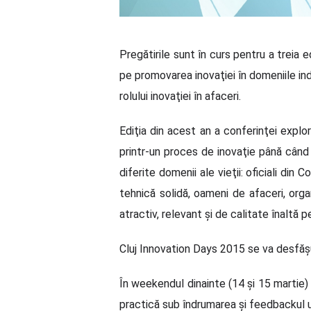
Pregătirile sunt în curs pentru a treia 
pe promovarea inovaţiei în domeniile ind
rolului inovaţiei în afaceri.
Ediţia din acest an a conferinţei explo
printr-un proces de inovaţie până când p
diferite domenii ale vieţii: oficiali din
tehnică solidă, oameni de afaceri, organ
atractiv, relevant şi de calitate înaltă 
Cluj Innovation Days 2015 se va desfăşur
În weekendul dinainte (14 şi 15 martie
practică sub îndrumarea şi feedbackul u