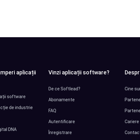
mperi aplicații
Vinzi aplicații software?
Despr
De ce Softlead?
Cine su
cații software
Abonamente
Partene
cție de industrie
FAQ
Partene
Autentificare
Cariere
ital DNA
Înregistrare
Contac