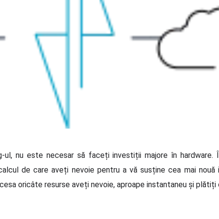
l, nu este necesar să faceți investiții majore în hardware. În
 calcul de care aveți nevoie pentru a vă susține cea mai nouă 
sa oricâte resurse aveți nevoie, aproape instantaneu și plătiți d