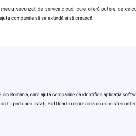
diu securizat de servicii cloud, care oferă putere de calcul
 ajuta companiile să se extindă și să crească.
in România, care ajută companiile să identifice aplicația softwa
i IT parteneri listați, Softlead.ro reprezintă un ecosistem integr