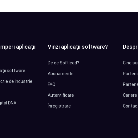
mperi aplicații
Vinzi aplicații software?
Despr
De ce Softlead?
Cine su
cații software
Abonamente
Partene
cție de industrie
FAQ
Partene
Autentificare
Cariere
ital DNA
Înregistrare
Contac