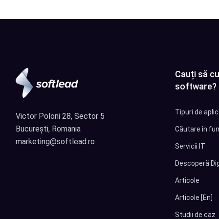
Cauți să cu
software?
Tipuri de apli
Victor Poloni 28, Sector 5
București, Romania
Căutare în fun
marketing@softlead.ro
Servicii IT
Descoperă Dig
Articole
Articole [En]
Studii de caz