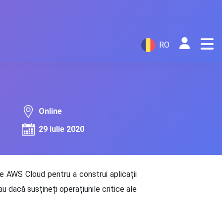
RO
Online
29 Iulie 2020
ile AWS Cloud pentru a construi aplicații
 sau dacă susțineți operațiunile critice ale