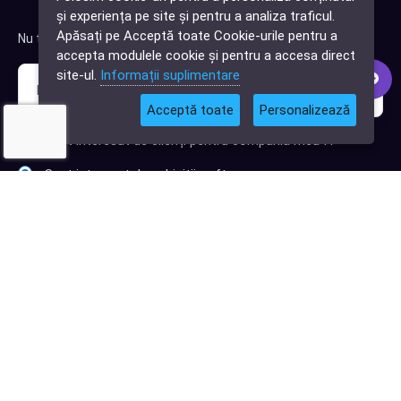
✕
și experiența pe site și pentru a analiza traficul.
Cauți o aplicație
Apăsați pe Acceptă toate Cookie-urile pentru a
Nu trimitem spam, deci nu îți face griji.
software?
accepta modulele cookie și pentru a accesa direct
site-ul.
Informații suplimentare
Acceptă toate
Personalizează
Sunt interesat de clienți pentru compania mea IT
Sunt interesat de achiziții software
Abonează-te