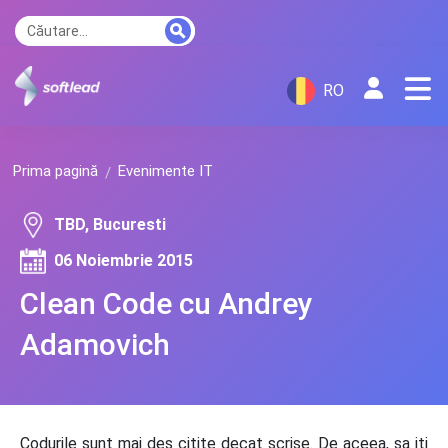
RO
Prima pagină
Evenimente IT
TBD, Bucuresti
06 Noiembrie 2015
Clean Code cu Andrey
Adamovich
Codurile sunt mai des citite decat scrise. De aceea, sa iti