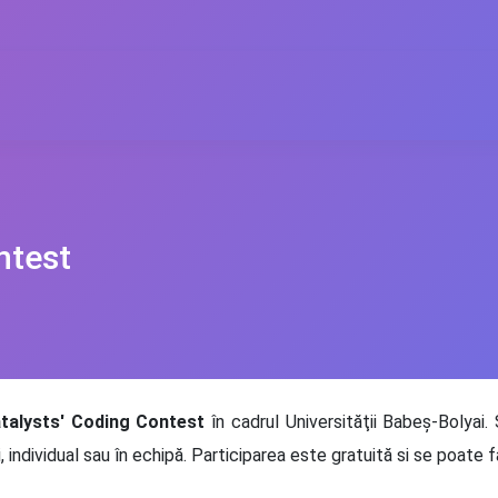
ntest
talysts' Coding Contest
în cadrul Universităţii Babeş-Bolyai. 
i, individual sau în echipă. Participarea este gratuită si se poate