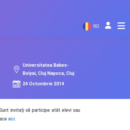
RO
Universitatea Babes-
Bolyai, Cluj Napoca, Cluj
24 Octombrie 2014
Sunt invitaţi să participe atât elevi sau
 face
aici
.