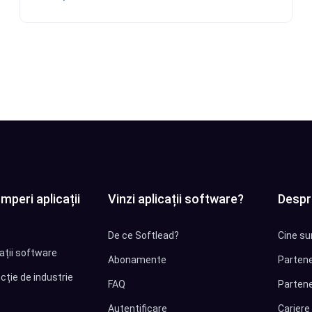
mperi aplicații
Vinzi aplicații software?
Despr
De ce Softlead?
Cine su
cații software
Abonamente
Partene
cție de industrie
FAQ
Partene
Autentificare
Cariere