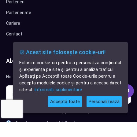
Parteneri
Parteneriate
Cariere
Contact
🍪 Acest site folosește cookie-uri!
Abonează-te la newsletter
Folosim cookie-uri pentru a personaliza conținutul
✕
și experiența pe site și pentru a analiza traficul.
Cauți o aplicație
Apăsați pe Acceptă toate Cookie-urile pentru a
Nu trimitem spam, deci nu îți face griji.
software?
accepta modulele cookie și pentru a accesa direct
site-ul.
Informații suplimentare
Acceptă toate
Personalizează
Sunt interesat de clienți pentru compania mea IT
Sunt interesat de achiziții software