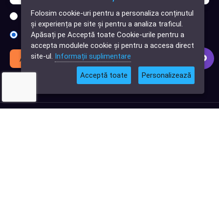
Folosim cookie-uri pentru a personaliza conținutul
Sunt interesat de clienți pentru compania mea IT
✕
și experiența pe site și pentru a analiza traficul.
Cauți o aplicație
Apăsați pe Acceptă toate Cookie-urile pentru a
Sunt interesat de achiziții software
software?
accepta modulele cookie și pentru a accesa direct
site-ul.
Informații suplimentare
Abonează-te
Acceptă toate
Personalizează