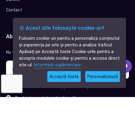
Contact
🍪 Acest site folosește cookie-uri!
Abonează-te la newsletter
Folosim cookie-uri pentru a personaliza conținutul
✕
și experiența pe site și pentru a analiza traficul.
Cauți o aplicație
Apăsați pe Acceptă toate Cookie-urile pentru a
Nu trimitem spam, deci nu îți face griji.
software?
accepta modulele cookie și pentru a accesa direct
site-ul.
Informații suplimentare
Acceptă toate
Personalizează
Sunt interesat de clienți pentru compania mea IT
Sunt interesat de achiziții software
Abonează-te