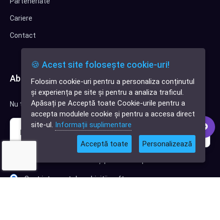
Parteneriate
Cariere
Contact
🍪 Acest site folosește cookie-uri!
Abonează-te la newsletter
Folosim cookie-uri pentru a personaliza conținutul
✕
și experiența pe site și pentru a analiza traficul.
Cauți o aplicație
Apăsați pe Acceptă toate Cookie-urile pentru a
Nu trimitem spam, deci nu îți face griji.
software?
accepta modulele cookie și pentru a accesa direct
site-ul.
Informații suplimentare
Acceptă toate
Personalizează
Sunt interesat de clienți pentru compania mea IT
Sunt interesat de achiziții software
Abonează-te