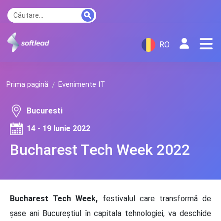
RO
Prima pagină
Evenimente IT
Bucuresti
14 - 19 Iunie 2022
Bucharest Tech Week 2022
Bucharest Tech Week,
festivalul care transformă de
șase ani Bucureștiul în capitala tehnologiei, va deschide