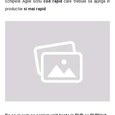
Echipele Agile scriu
cod rapid
care trebuie sa ajunga in
productie
si mai rapid
.