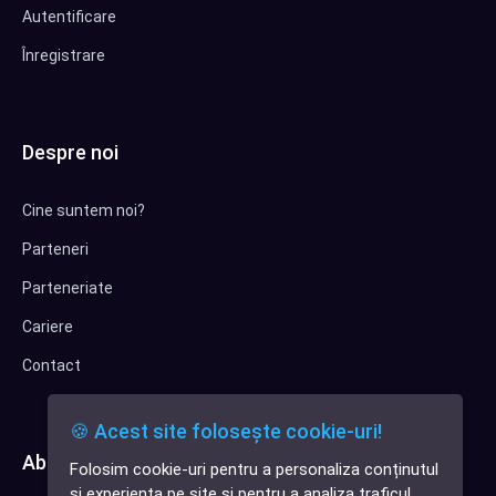
Autentificare
Înregistrare
Despre noi
Cine suntem noi?
Parteneri
Parteneriate
Cariere
Contact
🍪 Acest site folosește cookie-uri!
Abonează-te la newsletter
Folosim cookie-uri pentru a personaliza conținutul
✕
și experiența pe site și pentru a analiza traficul.