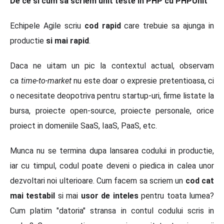
De ce si cum sa scriem unit teste in PHP cu PHPUnit
Echipele Agile scriu
cod rapid
care trebuie sa ajunga in
productie
si mai rapid
.
Daca ne uitam un pic la contextul actual, observam
ca
time-to-market
nu este doar o expresie pretentioasa, ci
o necesitate deopotriva pentru startup-uri, firme listate la
bursa, proiecte open-source, proiecte personale, orice
proiect in domeniile SaaS, IaaS, PaaS, etc.
Munca nu se termina dupa lansarea codului in productie,
iar cu timpul, codul poate deveni o piedica in calea unor
dezvoltari noi ulterioare. Cum facem sa scriem un
cod cat
mai testabil
si mai
usor de inteles
pentru toata lumea?
Cum platim "datoria" stransa in contul codului scris in