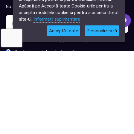
Cauți o aplicație
Apăsați pe Acceptă toate Cookie-urile pentru a
Nu trimitem spam, deci nu îți face griji.
software?
accepta modulele cookie și pentru a accesa direct
site-ul.
Informații suplimentare
Acceptă toate
Personalizează
Sunt interesat de clienți pentru compania mea IT
Sunt interesat de achiziții software
Abonează-te