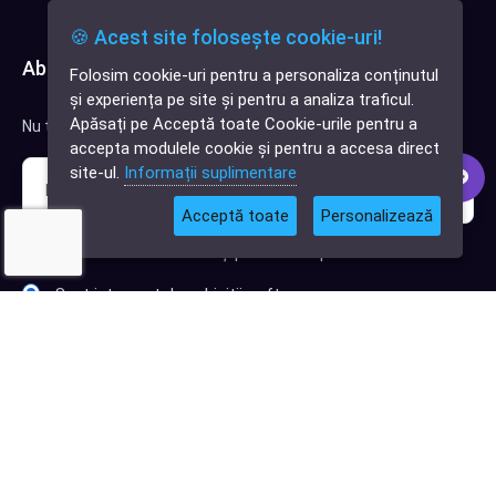
🍪 Acest site folosește cookie-uri!
Abonează-te la newsletter
Folosim cookie-uri pentru a personaliza conținutul
✕
și experiența pe site și pentru a analiza traficul.
Cauți o aplicație
Apăsați pe Acceptă toate Cookie-urile pentru a
Nu trimitem spam, deci nu îți face griji.
software?
accepta modulele cookie și pentru a accesa direct
site-ul.
Informații suplimentare
Acceptă toate
Personalizează
Sunt interesat de clienți pentru compania mea IT
Sunt interesat de achiziții software
Abonează-te