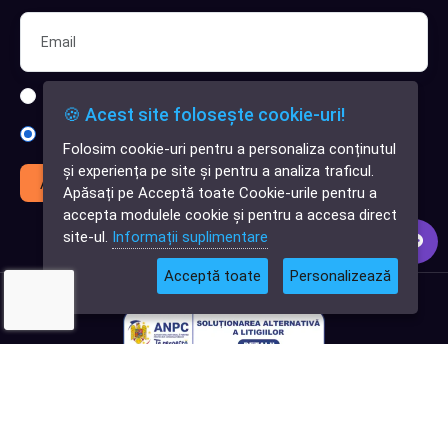
Sunt interesat de clienți pentru compania mea IT
🍪 Acest site folosește cookie-uri!
Sunt interesat de achiziții software
Folosim cookie-uri pentru a personaliza conținutul
✕
și experiența pe site și pentru a analiza traficul.
Cauți o aplicație
Abonează-te
Apăsați pe Acceptă toate Cookie-urile pentru a
software?
accepta modulele cookie și pentru a accesa direct
site-ul.
Informații suplimentare
Acceptă toate
Personalizează