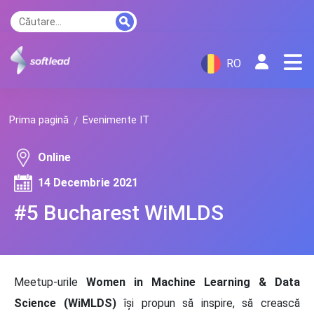
RO
Prima pagină
Evenimente IT
Online
14 Decembrie 2021
#5 Bucharest WiMLDS
Meetup-urile
Women in Machine Learning & Data
Science (WiMLDS)
își propun să inspire, să crească