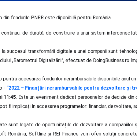
ro din fondurile PNRR este diponibilă pentru România.
 continuu, de durată, de construire a unui sistem interconecta
 la succesul transformării digitale a unei companii sunt tehnol
diului „Barometrul Digitalizării”, efectuat de DoingBusiness.ro îm
mp pentru accesarea fondurilor nerambursabile disponibile anul ur
o -
“2022 – Finanțări nerambursabile pentru dezvoltare și t
şi 11:45
. Este un eveniment dedicat persoanelor de decizie din cad
 fi implicați în accesarea programelor: financiar, dezvoltare, ach
te sunt legate de oportunitățile de dezvoltare a companiilor și
oft România, Softline și REI Finance vom oferi soluții concrete