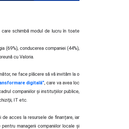
t care schimbă modul de lucru în toate
ogia (69%), conducerea companiei (44%),
preună cu Valoria.
mător, ne face plăcere să vă invităm la o
ransformare digitală”
, care va avea loc
rul companiilor și instituțiilor publice,
iziţii, IT etc.
 de acces la resursele de finanțare, iar
 pentru managerii companiilor locale și