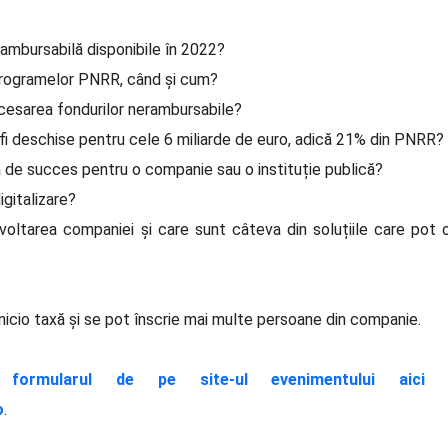
ambursabilă disponibile în 2022?
programelor PNRR, când și cum?
esarea fondurilor nerambursabile?
i deschise pentru cele 6 miliarde de euro, adică 21% din PNRR?
de succes pentru o companie sau o instituție publică?
gitalizare?
ltarea companiei și care sunt câteva din soluțiile care pot op
icio taxă şi se pot înscrie mai multe persoane din companie.
nd
formularul de pe site-ul evenimentului aici
sa
o
.