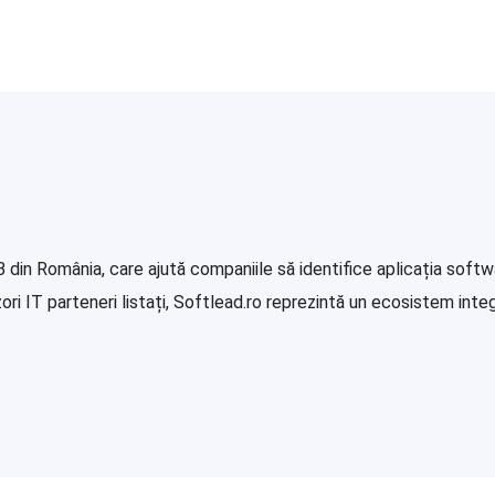
in România, care ajută companiile să identifice aplicația softwa
i IT parteneri listați, Softlead.ro reprezintă un ecosistem integr