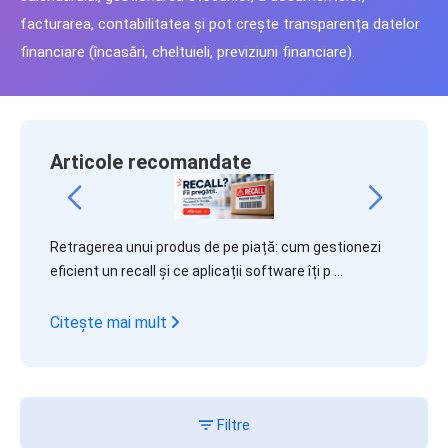
facturarea, contabilitatea și pot crește transparența datelor
financiare (încasări, cheltuieli, previziuni financiare).
Articole recomandate
Finaliza
Retragerea unui produs de pe piață: cum gestionezi
i în S1
S.R.L.
eficient un recall și ce aplicații software îți p ...
% ...
Citeșt
Citește mai mult
Filtre