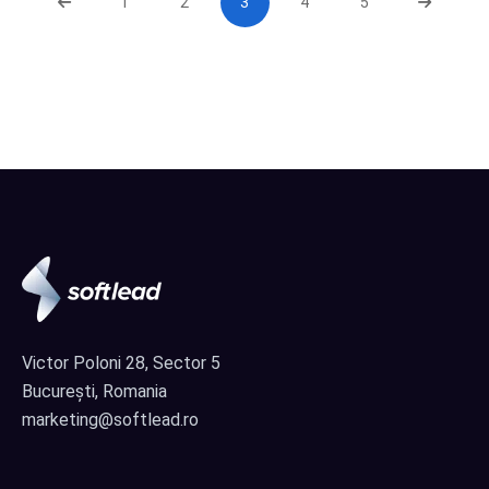
1
2
3
4
5
Victor Poloni 28, Sector 5
București, Romania
marketing@softlead.ro