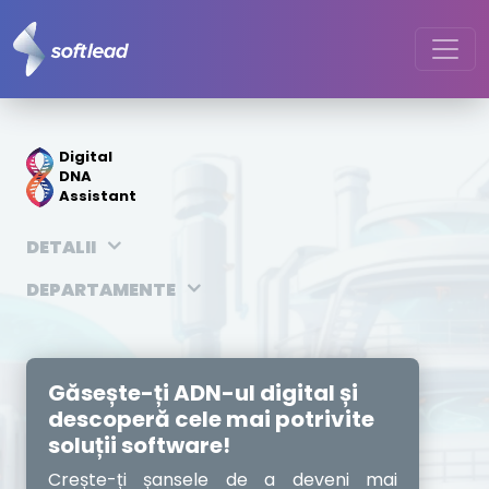
Digital
DNA
Assistant
DETALII
DEPARTAMENTE
Găsește-ți ADN-ul digital și
descoperă cele mai potrivite
soluții software!
Crește-ți șansele de a deveni mai